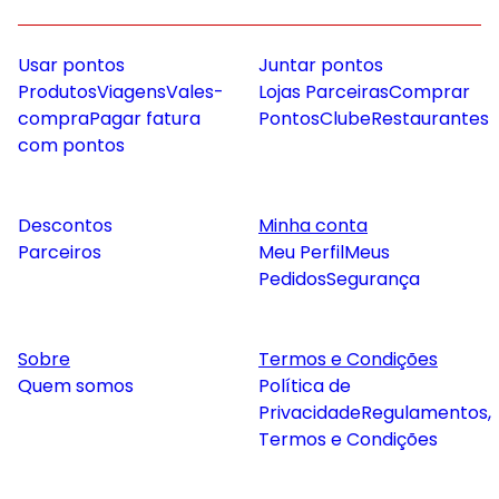
Usar pontos
Juntar pontos
Produtos
Viagens
Vales-
Lojas Parceiras
Comprar
compra
Pagar fatura
Pontos
Clube
Restaurantes
com pontos
Descontos
Minha conta
Parceiros
Meu Perfil
Meus
Pedidos
Segurança
Sobre
Termos e Condições
Quem somos
Política de
Privacidade
Regulamentos,
Termos e Condições