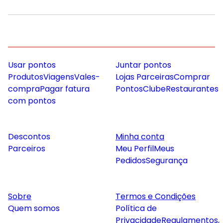
Usar pontos
Juntar pontos
Produtos
Viagens
Vales-
Lojas Parceiras
Comprar
compra
Pagar fatura
Pontos
Clube
Restaurantes
com pontos
Descontos
Minha conta
Parceiros
Meu Perfil
Meus
Pedidos
Segurança
Sobre
Termos e Condições
Quem somos
Política de
Privacidade
Regulamentos,