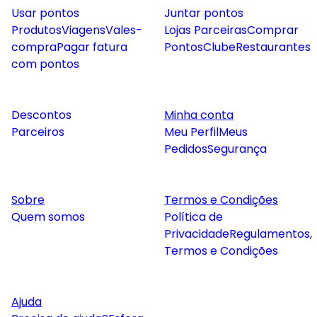
Usar pontos
Juntar pontos
Produtos
Viagens
Vales-
Lojas Parceiras
Comprar
compra
Pagar fatura
Pontos
Clube
Restaurantes
com pontos
Descontos
Minha conta
Parceiros
Meu Perfil
Meus
Pedidos
Segurança
Sobre
Termos e Condições
Quem somos
Política de
Privacidade
Regulamentos,
Termos e Condições
Ajuda