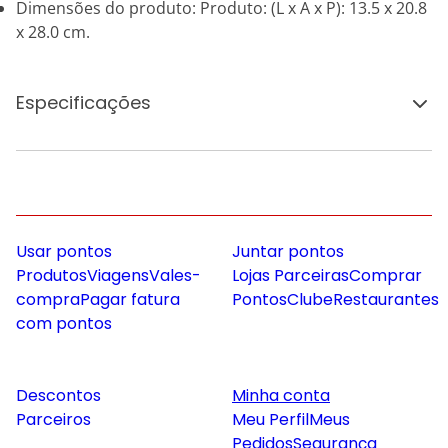
Dimensões do produto: Produto: (L x A x P): 13.5 x 20.8
x 28.0 cm.
Especificações
Usar pontos
Juntar pontos
Produtos
Viagens
Vales-
Lojas Parceiras
Comprar
compra
Pagar fatura
Pontos
Clube
Restaurantes
com pontos
Descontos
Minha conta
Parceiros
Meu Perfil
Meus
Pedidos
Segurança