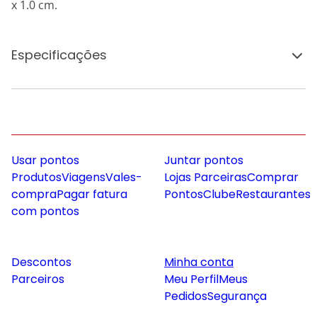
x 1.0 cm.
Especificações
Usar pontos
Juntar pontos
Produtos
Viagens
Vales-
Lojas Parceiras
Comprar
compra
Pagar fatura
Pontos
Clube
Restaurantes
com pontos
Descontos
Minha conta
Parceiros
Meu Perfil
Meus
Pedidos
Segurança