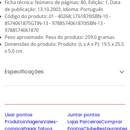
Ficha técnica: Número de páginas: 80, Edição: 1, Data
de publicação: 13.10.2003, Idioma: Português
Código do produto: 01 - 40268; LT61870ISBN-10 -
8574061875GTIN-13 - 9788574061870ISBN-13 -
9788574061870
Peso aproximado: Peso do produto: 259.0 gramas.
Dimensões do produto: Produto: (L x A x P): 19.5 x 25.5
x 5.0 cm.
Especificações
Usar pontos
Juntar pontos
Produtos
Viagens
Vales-
Lojas Parceiras
Comprar
compra
Pagar fatura
Pontos
Clube
Restaurantes