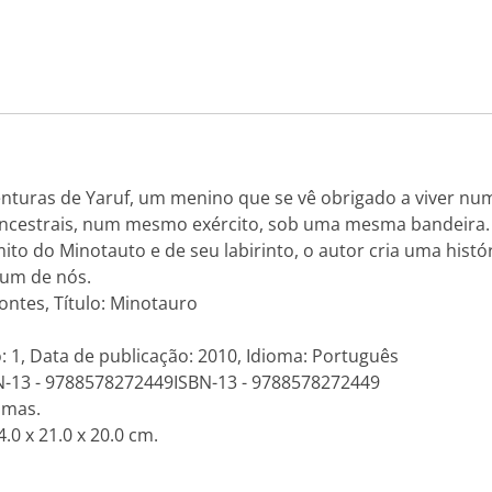
venturas de Yaruf, um menino que se vê obrigado a viver n
ncestrais, num mesmo exército, sob uma mesma bandeira. Pa
 mito do Minotauto e de seu labirinto, o autor cria uma hist
 um de nós.
ontes, Título: Minotauro
: 1, Data de publicação: 2010, Idioma: Português
N-13 - 9788578272449ISBN-13 - 9788578272449
amas.
.0 x 21.0 x 20.0 cm.