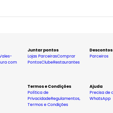
Juntar pontos
Descontos
Vales-
Lojas Parceiras
Comprar
Parceiros
tura com
Pontos
Clube
Restaurantes
Termos e Condições
Ajuda
Política de
Precisa de 
Privacidade
Regulamentos,
WhatsApp
Termos e Condições