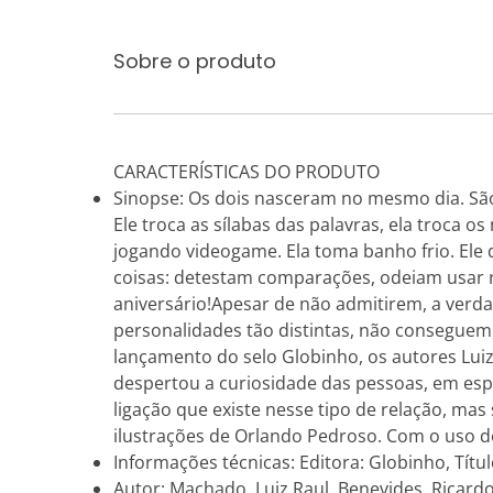
Sobre o produto
CARACTERÍSTICAS DO PRODUTO
Sinopse: Os dois nasceram no mesmo dia. São 
Ele troca as sílabas das palavras, ela troca os 
jogando videogame. Ela toma banho frio. El
coisas: detestam comparações, odeiam usar ro
aniversário!Apesar de não admitirem, a verd
personalidades tão distintas, não consegue
lançamento do selo Globinho, os autores Lu
despertou a curiosidade das pessoas, em espec
ligação que existe nesse tipo de relação, mas
ilustrações de Orlando Pedroso. Com o uso de
Informações técnicas: Editora: Globinho, Títul
Autor: Machado, Luiz Raul, Benevides, Ricard