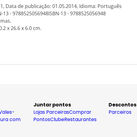
 1, Data de publicação: 01.05.2014, Idioma: Português
N-13 - 9788525056948ISBN-13 - 9788525056948
amas.
.2 x 26.6 x 6.0 cm.
Juntar pontos
Descontos
Vales-
Lojas Parceiras
Comprar
Parceiros
tura com
Pontos
Clube
Restaurantes