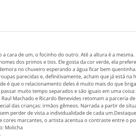
a cara de um, o focinho do outro. Até a altura é a mesma. 
nomes dos primos e tios. Ele gosta da cor verde, ela prefere o
e demora no chuveiro esperando a água ficar bem quentinh
upas parecidas e, definitivamente, acham que já está na h
ade é que o relacionamento deles é muito mais do que bri
m passar muito tempo separados e são iguais em uma coisa
iz Raul Machado e Ricardo Benevides retomam a parceria d
ial das crianças: irmãos gêmeos. Narrada a partir de situa
 sem perder de vista a individualidade de cada um.Destaque 
 cores marcantes, o artista acentua o contraste entre o po
o: Molicha
o