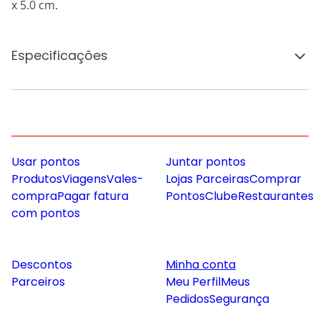
x 5.0 cm.
Especificações
Usar pontos
Juntar pontos
Produtos
Viagens
Vales-
Lojas Parceiras
Comprar
compra
Pagar fatura
Pontos
Clube
Restaurantes
com pontos
Descontos
Minha conta
Parceiros
Meu Perfil
Meus
Pedidos
Segurança