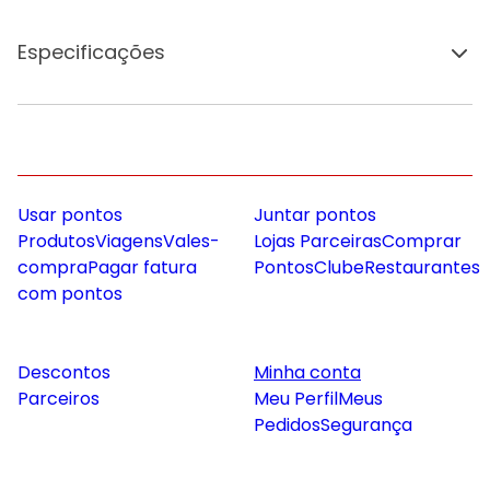
Especificações
Usar pontos
Juntar pontos
Produtos
Viagens
Vales-
Lojas Parceiras
Comprar
compra
Pagar fatura
Pontos
Clube
Restaurantes
com pontos
Descontos
Minha conta
Parceiros
Meu Perfil
Meus
Pedidos
Segurança