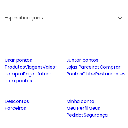
Especificações
Usar pontos
Juntar pontos
Produtos
Viagens
Vales-
Lojas Parceiras
Comprar
compra
Pagar fatura
Pontos
Clube
Restaurantes
com pontos
Descontos
Minha conta
Parceiros
Meu Perfil
Meus
Pedidos
Segurança