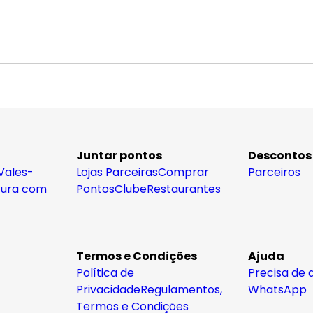
Juntar pontos
Descontos
Vales-
Lojas Parceiras
Comprar
Parceiros
tura com
Pontos
Clube
Restaurantes
Termos e Condições
Ajuda
Política de
Precisa de 
Privacidade
Regulamentos,
WhatsApp
Termos e Condições