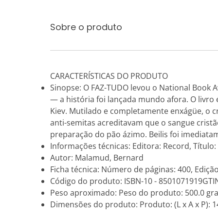
Sobre o produto
CARACTERÍSTICAS DO PRODUTO
Sinopse: O FAZ-TUDO levou o National Book A
— a história foi lançada mundo afora. O livr
Kiev. Mutilado e completamente enxágüe, o cr
anti-semitas acreditavam que o sangue cristã
preparação do pão ázimo. Beilis foi imediata
Informações técnicas: Editora: Record, Títul
Autor: Malamud, Bernard
Ficha técnica: Número de páginas: 400, Edição
Código do produto: ISBN-10 - 8501071919GTI
Peso aproximado: Peso do produto: 500.0 gr
Dimensões do produto: Produto: (L x A x P): 14