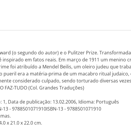
ward (o segundo do autor) e o Pulitzer Prize. Transforma
o é inspirado em fatos reais. Em março de 1911 um menino c
ime foi atribuído a Mendel Beilis, um oleiro judeu que tra
o pueril era a matéria-prima de um macabro ritual judaico,
mente considerado culpado, sendo torturado diversas vezes
o: O FAZ-TUDO (Col. Grandes Traduções)
: 1, Data de publicação: 13.02.2006, Idioma: Português
N-13 - 9788501071910ISBN-13 - 9788501071910
amas.
.0 x 21.0 x 22.0 cm.