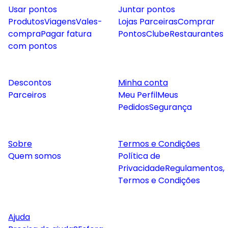
Usar pontos
Juntar pontos
Produtos
Viagens
Vales-
Lojas Parceiras
Comprar
compra
Pagar fatura
Pontos
Clube
Restaurantes
com pontos
Descontos
Minha conta
Parceiros
Meu Perfil
Meus
Pedidos
Segurança
Sobre
Termos e Condições
Quem somos
Política de
Privacidade
Regulamentos,
Termos e Condições
Ajuda