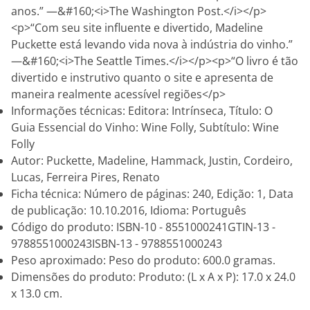
anos.” —&#160;<i>The Washington Post.</i></p>
<p>“Com seu site influente e divertido, Madeline
Puckette está levando vida nova à indústria do vinho.”
—&#160;<i>The Seattle Times.</i></p><p>“O livro é tão
divertido e instrutivo quanto o site e apresenta de
maneira realmente acessível regiões</p>
Informações técnicas: Editora: Intrínseca, Título: O
Guia Essencial do Vinho: Wine Folly, Subtítulo: Wine
Folly
Autor: Puckette, Madeline, Hammack, Justin, Cordeiro,
Lucas, Ferreira Pires, Renato
Ficha técnica: Número de páginas: 240, Edição: 1, Data
de publicação: 10.10.2016, Idioma: Português
Código do produto: ISBN-10 - 8551000241GTIN-13 -
9788551000243ISBN-13 - 9788551000243
Peso aproximado: Peso do produto: 600.0 gramas.
Dimensões do produto: Produto: (L x A x P): 17.0 x 24.0
x 13.0 cm.