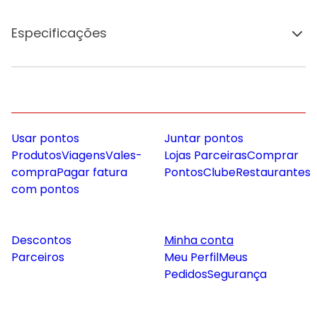
Especificações
Usar pontos
Juntar pontos
Produtos
Viagens
Vales-
Lojas Parceiras
Comprar
compra
Pagar fatura
Pontos
Clube
Restaurantes
com pontos
Descontos
Minha conta
Parceiros
Meu Perfil
Meus
Pedidos
Segurança