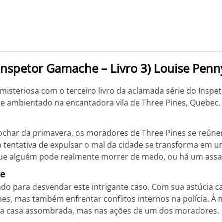
Inspetor Gamache – Livro 3) Louise Penn
isteriosa com o terceiro livro da aclamada série do Inspe
e ambientado na encantadora vila de Three Pines, Quebec.
ochar da primavera, os moradores de Three Pines se reúne
 tentativa de expulsar o mal da cidade se transforma em 
que alguém pode realmente morrer de medo, ou há um assas
he
 para desvendar este intrigante caso. Com sua astúcia c
s, mas também enfrentar conflitos internos na polícia. À m
ma casa assombrada, mas nas ações de um dos moradores.