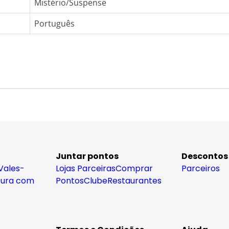
Mistério/Suspense
Português
Juntar pontos
Descontos
Vales-
Lojas Parceiras
Comprar
Parceiros
tura com
Pontos
Clube
Restaurantes