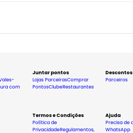
Juntar pontos
Descontos
Vales-
Lojas Parceiras
Comprar
Parceiros
tura com
Pontos
Clube
Restaurantes
Termos e Condições
Ajuda
Política de
Precisa de 
Privacidade
Regulamentos,
WhatsApp