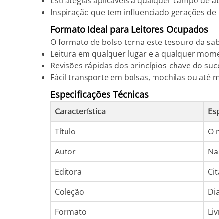
Estratégias aplicáveis a qualquer campo de a
Inspiração que tem influenciado gerações de
Formato Ideal para Leitores Ocupados
O formato de bolso torna este tesouro da sab
Leitura em qualquer lugar e a qualquer mom
Revisões rápidas dos princípios-chave do suc
Fácil transporte em bolsas, mochilas ou até
Especificações Técnicas
Característica
Es
Título
O 
Autor
Na
Editora
Cit
Coleção
Di
Formato
Liv