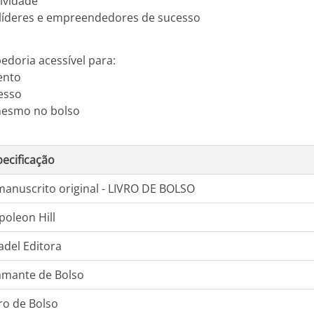
tividade
 líderes e empreendedores de sucesso
edoria acessível para:
ento
esso
 mesmo no bolso
pecificação
manuscrito original - LIVRO DE BOLSO
poleon Hill
adel Editora
amante de Bolso
ro de Bolso