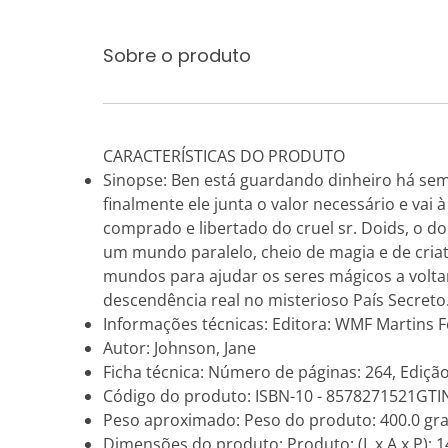
Sobre o produto
CARACTERÍSTICAS DO PRODUTO
Sinopse: Ben está guardando dinheiro há sem
finalmente ele junta o valor necessário e vai 
comprado e libertado do cruel sr. Doids, o don
um mundo paralelo, cheio de magia e de criatur
mundos para ajudar os seres mágicos a voltar 
descendência real no misterioso País Secreto.
Informações técnicas: Editora: WMF Martins Fo
Autor: Johnson, Jane
Ficha técnica: Número de páginas: 264, Edição
Código do produto: ISBN-10 - 8578271521GTI
Peso aproximado: Peso do produto: 400.0 gr
Dimensões do produto: Produto: (L x A x P): 14