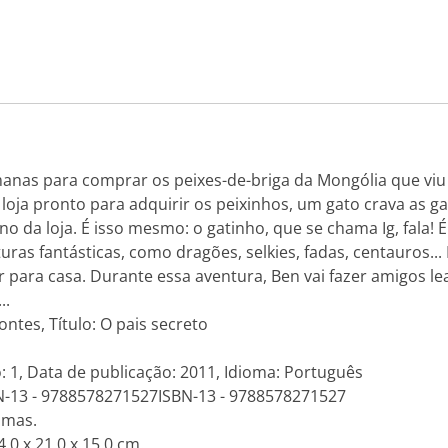
anas para comprar os peixes-de-briga da Mongólia que viu 
à loja pronto para adquirir os peixinhos, um gato crava as g
o da loja. É isso mesmo: o gatinho, que se chama Ig, fala! 
as fantásticas, como dragões, selkies, fadas, centauros... 
para casa. Durante essa aventura, Ben vai fazer amigos lea
..
ntes, Título: O pais secreto
: 1, Data de publicação: 2011, Idioma: Português
N-13 - 9788578271527ISBN-13 - 9788578271527
amas.
.0 x 21.0 x 15.0 cm.