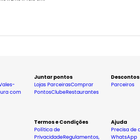
Juntar pontos
Descontos
Vales-
Lojas Parceiras
Comprar
Parceiros
tura com
Pontos
Clube
Restaurantes
Termos e Condições
Ajuda
Política de
Precisa de 
Privacidade
Regulamentos,
WhatsApp