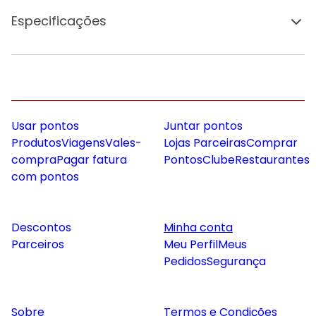
Especificações
Usar pontos
Juntar pontos
Produtos
Viagens
Vales-
Lojas Parceiras
Comprar
compra
Pagar fatura
Pontos
Clube
Restaurantes
com pontos
Descontos
Minha conta
Parceiros
Meu Perfil
Meus
Pedidos
Segurança
Sobre
Termos e Condições