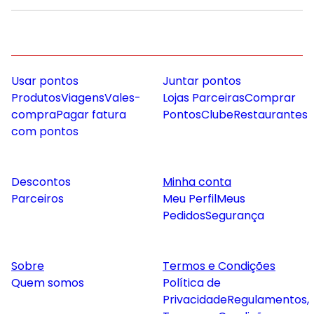
Usar pontos
Juntar pontos
Produtos
Viagens
Vales-
Lojas Parceiras
Comprar
compra
Pagar fatura
Pontos
Clube
Restaurantes
com pontos
Descontos
Minha conta
Parceiros
Meu Perfil
Meus
Pedidos
Segurança
Sobre
Termos e Condições
Quem somos
Política de
Privacidade
Regulamentos,