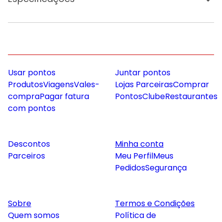
Usar pontos
Juntar pontos
Produtos
Viagens
Vales-
Lojas Parceiras
Comprar
compra
Pagar fatura
Pontos
Clube
Restaurantes
com pontos
Descontos
Minha conta
Parceiros
Meu Perfil
Meus
Pedidos
Segurança
Sobre
Termos e Condições
Quem somos
Política de