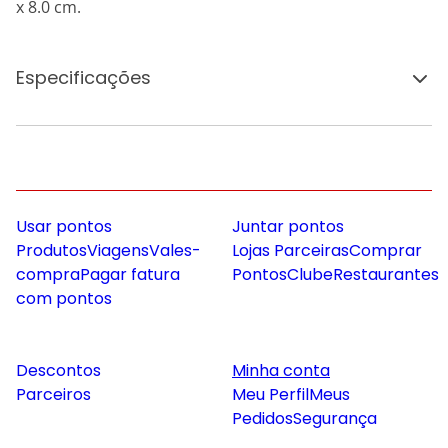
x 8.0 cm.
Especificações
Usar pontos
Juntar pontos
Produtos
Viagens
Vales-
Lojas Parceiras
Comprar
compra
Pagar fatura
Pontos
Clube
Restaurantes
com pontos
Descontos
Minha conta
Parceiros
Meu Perfil
Meus
Pedidos
Segurança