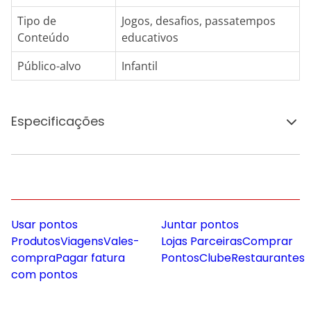
Tipo de
Jogos, desafios, passatempos
Conteúdo
educativos
Público-alvo
Infantil
Especificações
Usar pontos
Juntar pontos
Produtos
Viagens
Vales-
Lojas Parceiras
Comprar
compra
Pagar fatura
Pontos
Clube
Restaurantes
com pontos