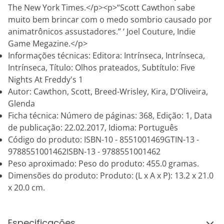
The New York Times.</p><p>“Scott Cawthon sabe
muito bem brincar com o medo sombrio causado por
animatrônicos assustadores.” ‘ Joel Couture, Indie
Game Megazine.</p>
Informações técnicas: Editora: Intrínseca, Intrínseca,
Intrínseca, Título: Olhos prateados, Subtítulo: Five
Nights At Freddy's 1
Autor: Cawthon, Scott, Breed-Wrisley, Kira, D’Oliveira,
Glenda
Ficha técnica: Número de páginas: 368, Edição: 1, Data
de publicação: 22.02.2017, Idioma: Português
Código do produto: ISBN-10 - 8551001469GTIN-13 -
9788551001462ISBN-13 - 9788551001462
Peso aproximado: Peso do produto: 455.0 gramas.
Dimensões do produto: Produto: (L x A x P): 13.2 x 21.0
x 20.0 cm.
Especificações