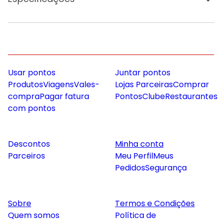
Usar pontos
Juntar pontos
Produtos
Viagens
Vales-
Lojas Parceiras
Comprar
compra
Pagar fatura
Pontos
Clube
Restaurantes
com pontos
Descontos
Minha conta
Parceiros
Meu Perfil
Meus
Pedidos
Segurança
Sobre
Termos e Condições
Quem somos
Política de