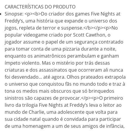
CARACTERÍSTICAS DO PRODUTO
Sinopse: <p><b>Do criador dos games Five Nights at
Freddy’s, uma história que expande o universo dos
jogos, repleta de terror e suspense.</b></p><p>No
popular videogame criado por Scott Cawthon, o
jogador assume o papel de um segurança contratado
para tomar conta de uma pizzaria durante a noite,
enquanto os animatrônicos perambulam e ganham
ímpeto violento. Mas o mistério por trás dessas
criaturas e dos assassinatos que ocorreram ali nunca
foi desvendado... até agora. Olhos prateados extrapola
o universo que conquistou fãs no mundo todo e traz à
tona os medos mais obscuros que só brinquedos
sinistros são capazes de provocar.</p><p>O primeiro
livro da trilogia Five Nights at Freddy’s leva o leitor ao
mundo de Charlie, uma adolescente que volta para
sua cidade natal quando é convidada para participar
de uma homenagem a um de seus amigos de infância,