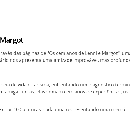
 Margot
avés das páginas de "Os cem anos de Lenni e Margot", um
rdinário nos apresenta uma amizade improvável, mas profun
heia de vida e carisma, enfrentando um diagnóstico termi
 amiga. Juntas, elas somam cem anos de experiências, riso
riar 100 pinturas, cada uma representando uma memória pr