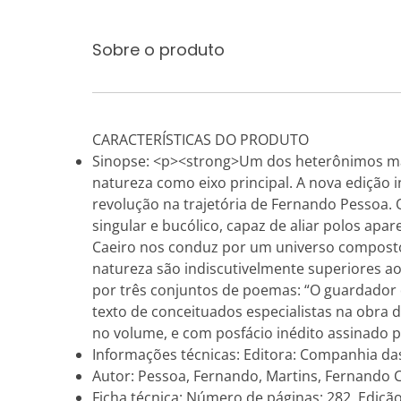
Sobre o produto
CARACTERÍSTICAS DO PRODUTO
Sinopse: <p><strong>Um dos heterônimos mais 
natureza como eixo principal. A nova edição 
revolução na trajetória de Fernando Pessoa.
singular e bucólico, capaz de aliar polos ap
Caeiro nos conduz por um universo composto
natureza são indiscutivelmente superiores a
por três conjuntos de poemas: “O guardador
texto de conceituados especialistas na obra d
no volume, e com posfácio inédito assinado 
Informações técnicas: Editora: Companhia das 
Autor: Pessoa, Fernando, Martins, Fernando C
Ficha técnica: Número de páginas: 282, Edição