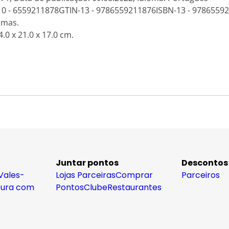
-10 - 6559211878GTIN-13 - 9786559211876ISBN-13 - 9786559
amas.
.0 x 21.0 x 17.0 cm.
Juntar pontos
Descontos
Vales-
Lojas Parceiras
Comprar
Parceiros
tura com
Pontos
Clube
Restaurantes