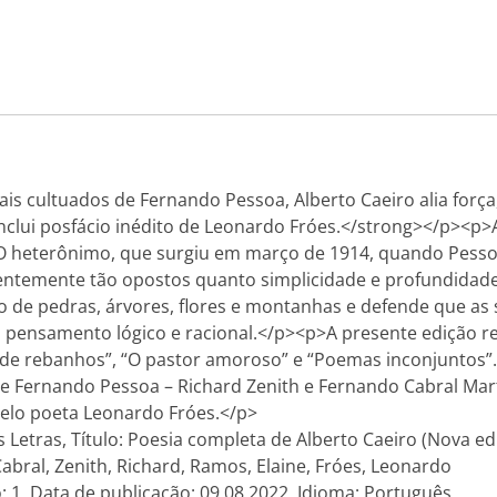
cultuados de Fernando Pessoa, Alberto Caeiro alia força, 
inclui posfácio inédito de Leonardo Fróes.</strong></p><p
 O heterônimo, que surgiu em março de 1914, quando Pessoa
arentemente tão opostos quanto simplicidade e profundidad
 de pedras, árvores, flores e montanhas e defende que as
o pensamento lógico e racional.</p><p>A presente edição r
 de rebanhos”, “O pastor amoroso” e “Poemas inconjuntos”
e Fernando Pessoa – Richard Zenith e Fernando Cabral Marti
pelo poeta Leonardo Fróes.</p>
Letras, Título: Poesia completa de Alberto Caeiro (Nova ed
abral, Zenith, Richard, Ramos, Elaine, Fróes, Leonardo
: 1, Data de publicação: 09.08.2022, Idioma: Português