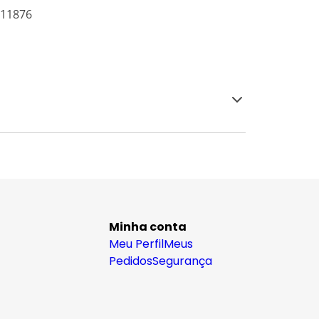
211876
Minha conta
Meu Perfil
Meus
Pedidos
Segurança