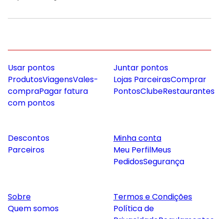
Usar pontos
Juntar pontos
Produtos
Viagens
Vales-
Lojas Parceiras
Comprar
compra
Pagar fatura
Pontos
Clube
Restaurantes
com pontos
Descontos
Minha conta
Parceiros
Meu Perfil
Meus
Pedidos
Segurança
Sobre
Termos e Condições
Quem somos
Política de