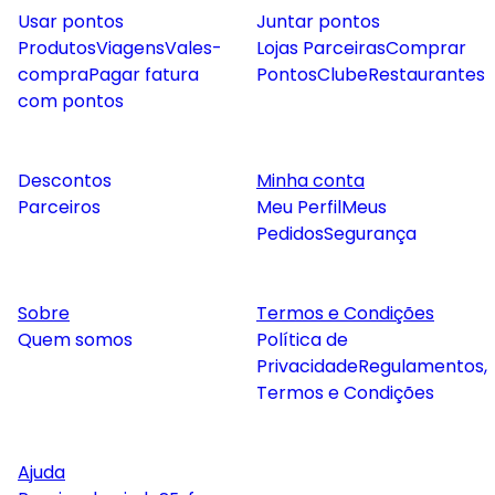
Usar pontos
Juntar pontos
Produtos
Viagens
Vales-
Lojas Parceiras
Comprar
compra
Pagar fatura
Pontos
Clube
Restaurantes
com pontos
Descontos
Minha conta
Parceiros
Meu Perfil
Meus
Pedidos
Segurança
Sobre
Termos e Condições
Quem somos
Política de
Privacidade
Regulamentos,
Termos e Condições
Ajuda