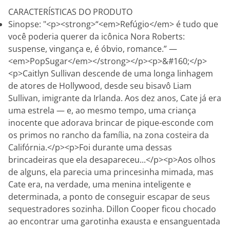
CARACTERÍSTICAS DO PRODUTO
Sinopse: "<p><strong>“<em>Refúgio</em> é tudo que
você poderia querer da icônica Nora Roberts:
suspense, vingança e, é óbvio, romance.” —
<em>PopSugar</em></strong></p><p>&#160;</p>
<p>Caitlyn Sullivan descende de uma longa linhagem
de atores de Hollywood, desde seu bisavô Liam
Sullivan, imigrante da Irlanda. Aos dez anos, Cate já era
uma estrela — e, ao mesmo tempo, uma criança
inocente que adorava brincar de pique-esconde com
os primos no rancho da família, na zona costeira da
Califórnia.</p><p>Foi durante uma dessas
brincadeiras que ela desapareceu...</p><p>Aos olhos
de alguns, ela parecia uma princesinha mimada, mas
Cate era, na verdade, uma menina inteligente e
determinada, a ponto de conseguir escapar de seus
sequestradores sozinha. Dillon Cooper ficou chocado
ao encontrar uma garotinha exausta e ensanguentada