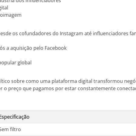
ústria dos influenciadores
ital
utoimagem
 desde os cofundadores do Instagram até influenciadores f
ós a aquisição pelo Facebook
popular global
crítico sobre como uma plataforma digital transformou negó
der o preço que pagamos por estar constantemente conectad
Especificação
Sem filtro