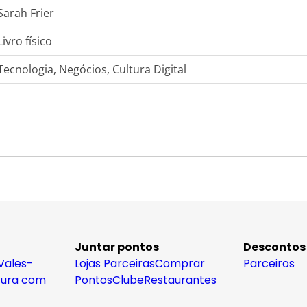
Sarah Frier
Livro físico
Tecnologia, Negócios, Cultura Digital
Juntar pontos
Descontos
Vales-
Lojas Parceiras
Comprar
Parceiros
tura com
Pontos
Clube
Restaurantes