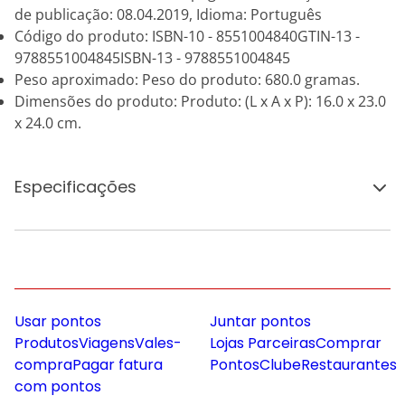
de publicação: 08.04.2019, Idioma: Português
Código do produto: ISBN-10 - 8551004840GTIN-13 -
9788551004845ISBN-13 - 9788551004845
Peso aproximado: Peso do produto: 680.0 gramas.
Dimensões do produto: Produto: (L x A x P): 16.0 x 23.0
x 24.0 cm.
Especificações
Usar pontos
Juntar pontos
Produtos
Viagens
Vales-
Lojas Parceiras
Comprar
compra
Pagar fatura
Pontos
Clube
Restaurantes
com pontos