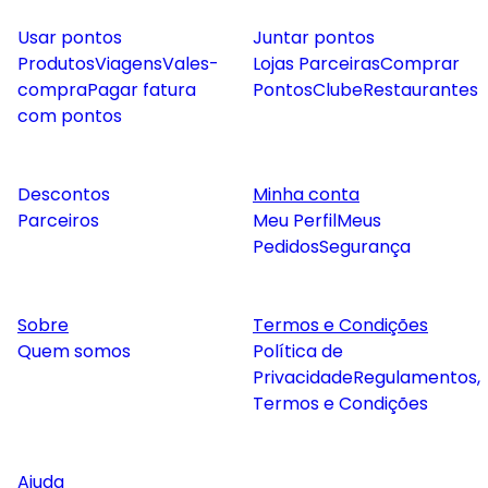
Usar pontos
Juntar pontos
Produtos
Viagens
Vales-
Lojas Parceiras
Comprar
compra
Pagar fatura
Pontos
Clube
Restaurantes
com pontos
Descontos
Minha conta
Parceiros
Meu Perfil
Meus
Pedidos
Segurança
Sobre
Termos e Condições
Quem somos
Política de
Privacidade
Regulamentos,
Termos e Condições
Ajuda