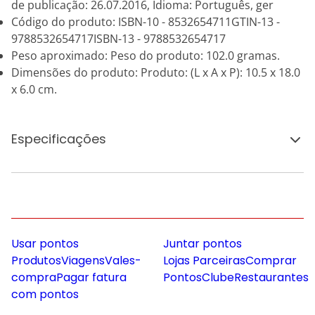
de publicação: 26.07.2016, Idioma: Português, ger
Código do produto: ISBN-10 - 8532654711GTIN-13 -
9788532654717ISBN-13 - 9788532654717
Peso aproximado: Peso do produto: 102.0 gramas.
Dimensões do produto: Produto: (L x A x P): 10.5 x 18.0
x 6.0 cm.
Especificações
Usar pontos
Juntar pontos
Produtos
Viagens
Vales-
Lojas Parceiras
Comprar
compra
Pagar fatura
Pontos
Clube
Restaurantes
com pontos