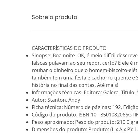
Sobre o produto
CARACTERÍSTICAS DO PRODUTO
Sinopse: Boa noite. OK, é meio difícil descre
faíscas pulavam ao seu redor, certo? E ele é m
roubar o dinheiro que o homem-biscoito-elétri
também tem uma festa e cachorro-quente e Sext
história no final das contas. Até mais!
Informações técnicas: Editora: Galera, Título: 
Autor: Stanton, Andy
Ficha técnica: Número de páginas: 192, Edição
Código do produto: ISBN-10 - 8501082066GTI
Peso aproximado: Peso do produto: 210.0 gr
Dimensões do produto: Produto: (L x A x P): 12