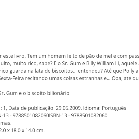
ver este livro. Tem um homem feito de pão de mel e com pass
uito, muito rico, sabe? E o Sr. Gum e Billy William III, aqu
co guarda na lata de biscoitos... entendeu? Até que Polly a
a-Feira recitando umas coisas estranhas e... Opa, até que 
Sr. Gum e o biscoito bilionário
: 1, Data de publicação: 29.05.2009, Idioma: Português
N-13 - 9788501082060ISBN-13 - 9788501082060
amas.
.0 x 18.0 x 14.0 cm.