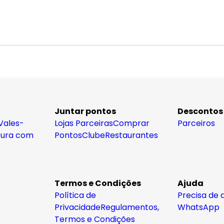
Juntar pontos
Descontos
Vales-
Lojas Parceiras
Comprar
Parceiros
tura com
Pontos
Clube
Restaurantes
Termos e Condições
Ajuda
Política de
Precisa de 
Privacidade
Regulamentos,
WhatsApp
Termos e Condições