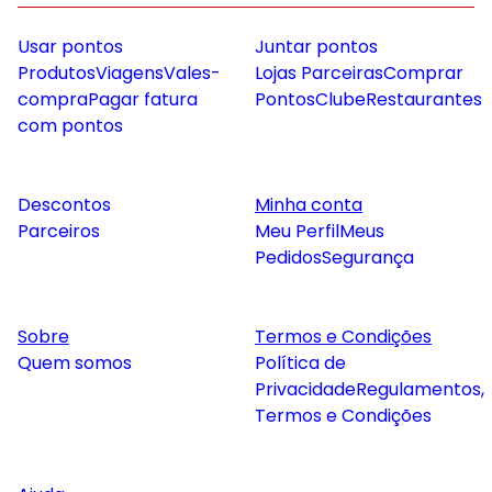
Usar pontos
Juntar pontos
Produtos
Viagens
Vales-
Lojas Parceiras
Comprar
compra
Pagar fatura
Pontos
Clube
Restaurantes
com pontos
Descontos
Minha conta
Parceiros
Meu Perfil
Meus
Pedidos
Segurança
Sobre
Termos e Condições
Quem somos
Política de
Privacidade
Regulamentos,
Termos e Condições