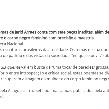
oemas de Jarid Arraes conta com sete peças inéditas, além de
bre o corpo negro feminino com precisão e maestria.
eca Nacional.
 escritoras brasileiras da atualidade. Os temas de sua obr
ra do padrão e das vistas da sociedade: “eu quero ouvir/ s
dia quente
vai em busca de “uma toca/ de paredes/ grossas
io entre introspecção e crítica social, estes poemas se di
e recuperam a imagem da mulher e do corpo feminino negro
pela Alfaguara, traz sete poemas jamais publicados pela aut
id.