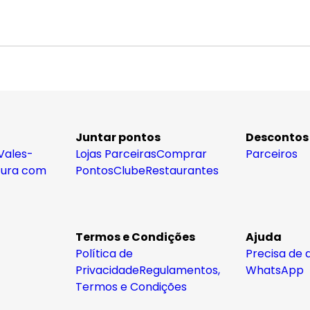
Juntar pontos
Descontos
Vales-
Lojas Parceiras
Comprar
Parceiros
tura com
Pontos
Clube
Restaurantes
Termos e Condições
Ajuda
Política de
Precisa de 
Privacidade
Regulamentos,
WhatsApp
Termos e Condições