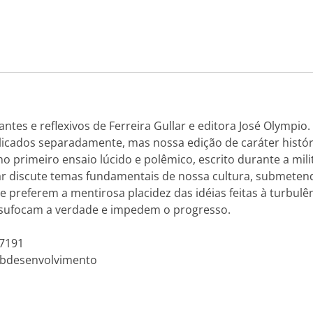
es e reflexivos de Ferreira Gullar e editora José Olympio.
cados separadamente, mas nossa edição de caráter histó
 primeiro ensaio lúcido e polêmico, escrito durante a mil
lar discute temas fundamentais de nossa cultura, submetend
e preferem a mentirosa placidez das idéias feitas à turbul
e sufocam a verdade e impedem o progresso.
07191
Subdesenvolvimento