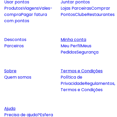
Usar pontos
Juntar pontos
Produtos
Viagens
Vales-
Lojas Parceiras
Comprar
compra
Pagar fatura
Pontos
Clube
Restaurantes
com pontos
Descontos
Minha conta
Parceiros
Meu Perfil
Meus
Pedidos
Segurança
Sobre
Termos e Condições
Quem somos
Política de
Privacidade
Regulamentos,
Termos e Condições
Ajuda
Precisa de ajuda?
Esfera