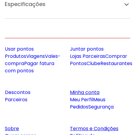
Especificações
Usar pontos
Juntar pontos
Produtos
Viagens
Vales-
Lojas Parceiras
Comprar
compra
Pagar fatura
Pontos
Clube
Restaurantes
com pontos
Descontos
Minha conta
Parceiros
Meu Perfil
Meus
Pedidos
Segurança
Sobre
Termos e Condições