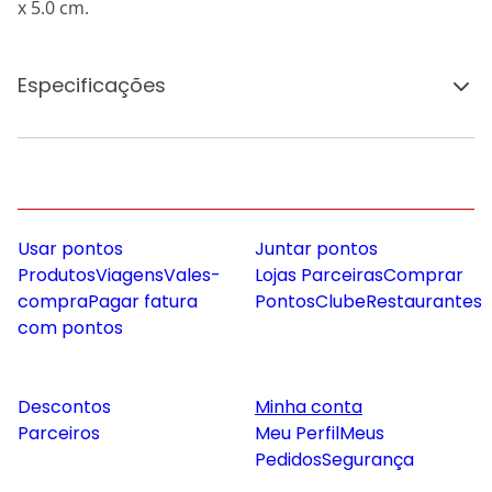
x 5.0 cm.
Especificações
Usar pontos
Juntar pontos
Produtos
Viagens
Vales-
Lojas Parceiras
Comprar
compra
Pagar fatura
Pontos
Clube
Restaurantes
com pontos
Descontos
Minha conta
Parceiros
Meu Perfil
Meus
Pedidos
Segurança