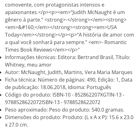
comovente, com protagonistas intensos e
apaixonantes.</p><p><em>“Judith McNaught é um
gênero à parte.” <strong>-</strong></em><strong>
<em>&#160;</em></strong><strong><em>USA
Today</em></strong></p><p>“A história de amor com
a qual você sonhará para sempre.” <em>- Romantic
Times Book Reviews</em></p>"
Informações técnicas: Editora: Bertrand Brasil, Título:
Whitney, meu amor
Autor: McNaught, Judith, Martins, Vera Maria Marques
Ficha técnica: Número de páginas: 490, Edição: 1, Data
de publicação: 18.06.2018, Idioma: Português
Código do produto: ISBN-10 - 852862207XGTIN-13 -
9788528622072ISBN-13 - 9788528622072
Peso aproximado: Peso do produto: 540.0 gramas.
Dimensões do produto: Produto: (L x A x P): 15.6 x 23.0
x 27.0 cm.