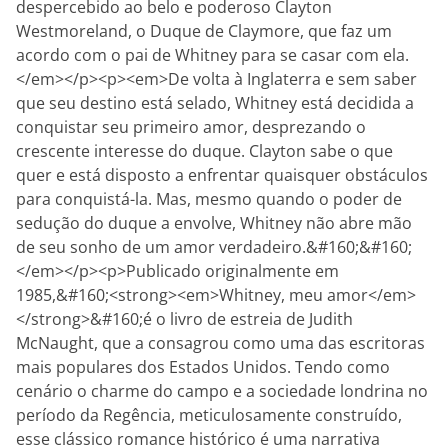
despercebido ao belo e poderoso Clayton
Westmoreland, o Duque de Claymore, que faz um
acordo com o pai de Whitney para se casar com ela.
</em></p><p><em>De volta à Inglaterra e sem saber
que seu destino está selado, Whitney está decidida a
conquistar seu primeiro amor, desprezando o
crescente interesse do duque. Clayton sabe o que
quer e está disposto a enfrentar quaisquer obstáculos
para conquistá-la. Mas, mesmo quando o poder de
sedução do duque a envolve, Whitney não abre mão
de seu sonho de um amor verdadeiro.&#160;&#160;
</em></p><p>Publicado originalmente em
1985,&#160;<strong><em>Whitney, meu amor</em>
</strong>&#160;é o livro de estreia de Judith
McNaught, que a consagrou como uma das escritoras
mais populares dos Estados Unidos. Tendo como
cenário o charme do campo e a sociedade londrina no
período da Regência, meticulosamente construído,
esse clássico romance histórico é uma narrativa