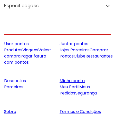
Especificações
Usar pontos
Juntar pontos
Produtos
Viagens
Vales-
Lojas Parceiras
Comprar
compra
Pagar fatura
Pontos
Clube
Restaurantes
com pontos
Descontos
Minha conta
Parceiros
Meu Perfil
Meus
Pedidos
Segurança
Sobre
Termos e Condições