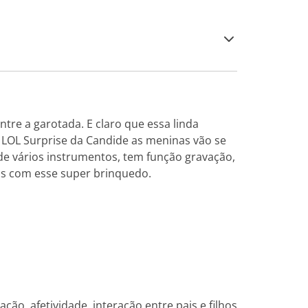
tre a garotada. E claro que essa linda
o LOL Surprise da Candide as meninas vão se
de vários instrumentos, tem função gravação,
nças com esse super brinquedo.
ção, afetividade, interação entre pais e filhos