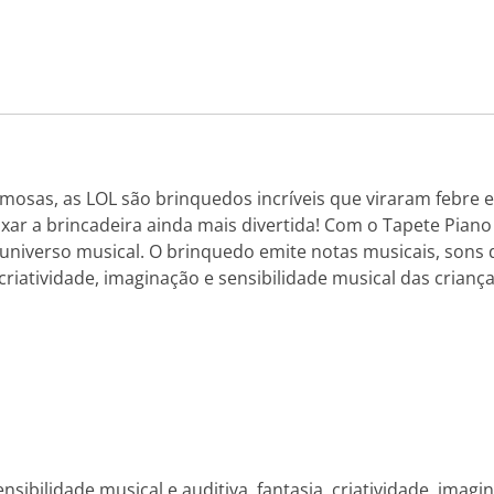
osas, as LOL são brinquedos incríveis que viraram febre en
xar a brincadeira ainda mais divertida! Com o Tapete Pian
universo musical. O brinquedo emite notas musicais, sons 
a criatividade, imaginação e sensibilidade musical das cria
ibilidade musical e auditiva, fantasia, criatividade, imagina