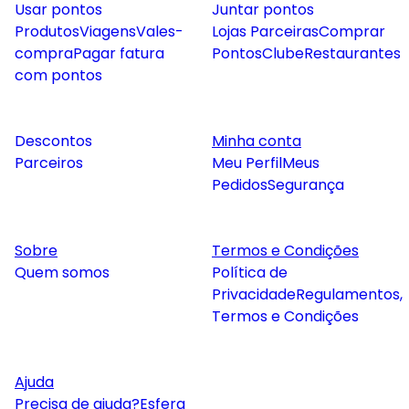
Usar pontos
Juntar pontos
Produtos
Viagens
Vales-
Lojas Parceiras
Comprar
compra
Pagar fatura
Pontos
Clube
Restaurantes
com pontos
Descontos
Minha conta
Parceiros
Meu Perfil
Meus
Pedidos
Segurança
Sobre
Termos e Condições
Quem somos
Política de
Privacidade
Regulamentos,
Termos e Condições
Ajuda
Precisa de ajuda?
Esfera