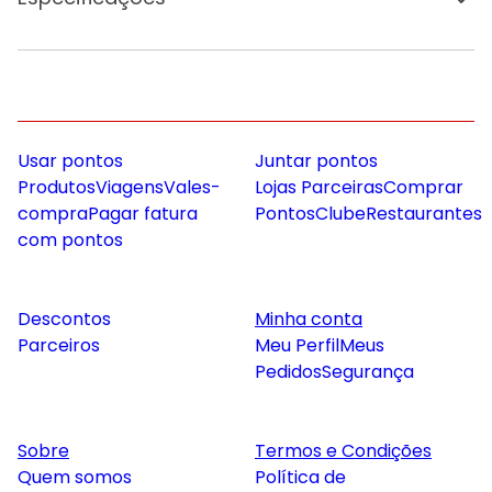
Usar pontos
Juntar pontos
Produtos
Viagens
Vales-
Lojas Parceiras
Comprar
compra
Pagar fatura
Pontos
Clube
Restaurantes
com pontos
Descontos
Minha conta
Parceiros
Meu Perfil
Meus
Pedidos
Segurança
Sobre
Termos e Condições
Quem somos
Política de