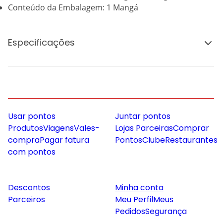
Conteúdo da Embalagem: 1 Mangá
Especificações
Usar pontos
Juntar pontos
Produtos
Viagens
Vales-
Lojas Parceiras
Comprar
compra
Pagar fatura
Pontos
Clube
Restaurantes
com pontos
Descontos
Minha conta
Parceiros
Meu Perfil
Meus
Pedidos
Segurança