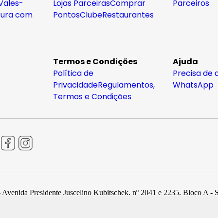
Vales-
Lojas Parceiras
Comprar
Parceiros
tura com
Pontos
Clube
Restaurantes
Termos e Condições
Ajuda
Política de
Precisa de 
Privacidade
Regulamentos,
WhatsApp
Termos e Condições
 Avenida Presidente Juscelino Kubitschek, nº 2041 e 2235, Bloco A - 