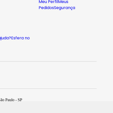
Meu Perfil
Meus
Pedidos
Segurança
ajuda?
Esfera no
São Paulo - SP