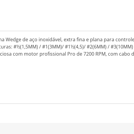
Wedge de aço inoxidável, extra fina e plana para controle 
turas: #½(1,5MM) / #1(3MM)/ #1½(4,5)/ #2(6MM) / #3(10MM)
ciosa com motor profissional Pro de 7200 RPM, com cabo 