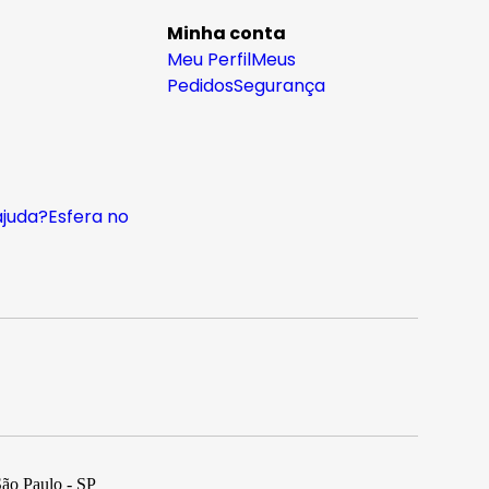
Minha conta
Meu Perfil
Meus
Pedidos
Segurança
ajuda?
Esfera no
São Paulo - SP