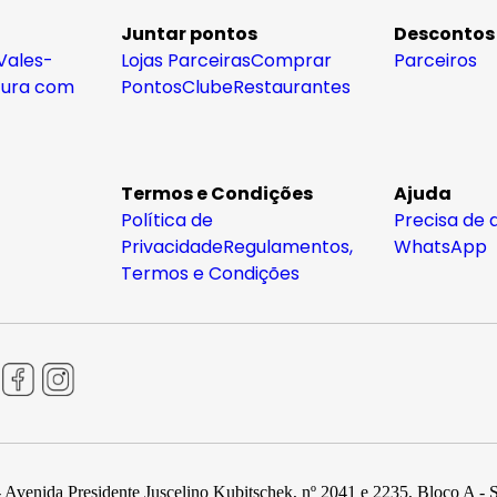
Juntar pontos
Descontos
Vales-
Lojas Parceiras
Comprar
Parceiros
tura com
Pontos
Clube
Restaurantes
Termos e Condições
Ajuda
Política de
Precisa de 
Privacidade
Regulamentos,
WhatsApp
Termos e Condições
 Avenida Presidente Juscelino Kubitschek, nº 2041 e 2235, Bloco A - 