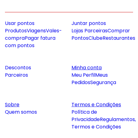
Usar pontos
Juntar pontos
Produtos
Viagens
Vales-
Lojas Parceiras
Comprar
compra
Pagar fatura
Pontos
Clube
Restaurantes
com pontos
Descontos
Minha conta
Parceiros
Meu Perfil
Meus
Pedidos
Segurança
Sobre
Termos e Condições
Quem somos
Política de
Privacidade
Regulamentos,
Termos e Condições