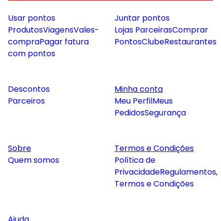
Usar pontos
Juntar pontos
Produtos
Viagens
Vales-
Lojas Parceiras
Comprar
compra
Pagar fatura
Pontos
Clube
Restaurantes
com pontos
Descontos
Minha conta
Parceiros
Meu Perfil
Meus
Pedidos
Segurança
Sobre
Termos e Condições
Quem somos
Política de
Privacidade
Regulamentos,
Termos e Condições
Ajuda