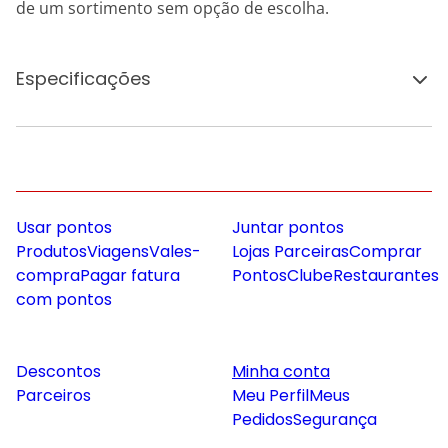
de um sortimento sem opção de escolha.
Especificações
Usar pontos
Juntar pontos
Produtos
Viagens
Vales-
Lojas Parceiras
Comprar
compra
Pagar fatura
Pontos
Clube
Restaurantes
com pontos
Descontos
Minha conta
Parceiros
Meu Perfil
Meus
Pedidos
Segurança