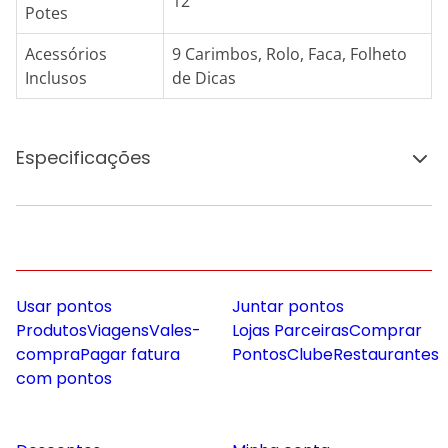
12
Potes
Acessórios
9 Carimbos, Rolo, Faca, Folheto
Inclusos
de Dicas
Especificações
Usar pontos
Juntar pontos
Produtos
Viagens
Vales-
Lojas Parceiras
Comprar
compra
Pagar fatura
Pontos
Clube
Restaurantes
com pontos